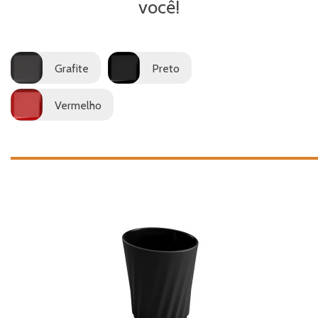
você!
Grafite
Preto
Vermelho