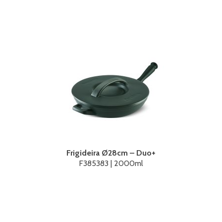
Frigideira Ø28cm – Duo+
F385383 | 2000ml