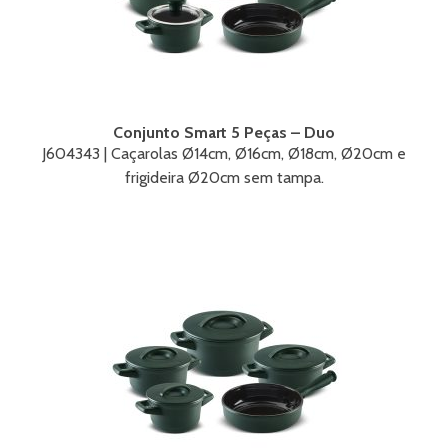
Conjunto Smart 5 Peças – Duo
J604343 | Caçarolas Ø14cm, Ø16cm, Ø18cm, Ø20cm e
frigideira Ø20cm sem tampa.