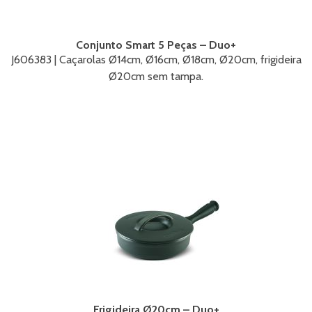
Conjunto Smart 5 Peças – Duo+
J606383 | Caçarolas Ø14cm, Ø16cm, Ø18cm, Ø20cm, frigideira
Ø20cm sem tampa.
Frigideira Ø20cm – Duo+