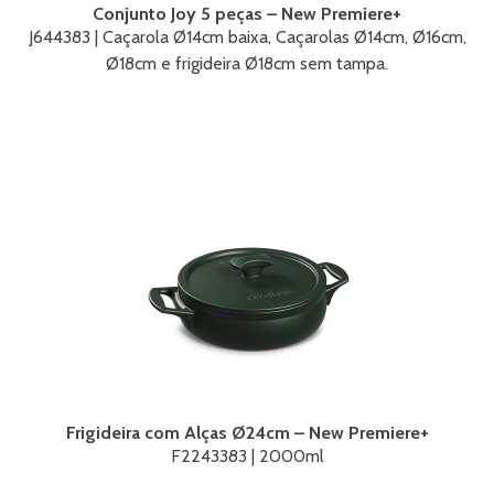
Conjunto Joy 5 peças – New Premiere+
J644383 | Caçarola Ø14cm baixa, Caçarolas Ø14cm, Ø16cm,
Ø18cm e frigideira Ø18cm sem tampa.
Frigideira com Alças Ø24cm – New Premiere+
F2243383 | 2000ml