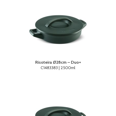
Risoteira Ø28cm – Duo+
C1483383 | 2500ml