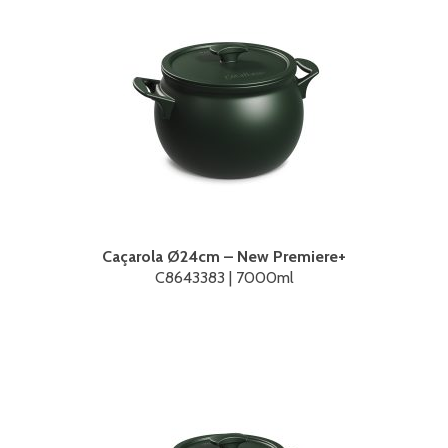
Caçarola Ø24cm – New Premiere+
C8643383 | 7000ml