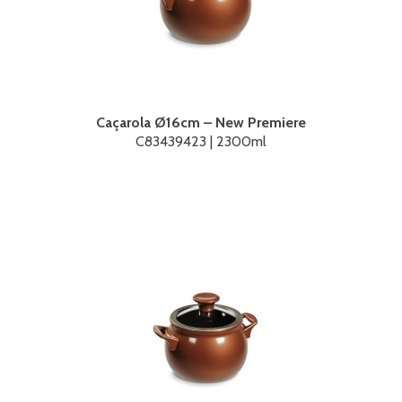
Caçarola Ø16cm – New Premiere
C83439423 | 2300ml