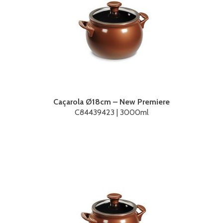
Caçarola Ø18cm – New Premiere
C84439423 | 3000ml