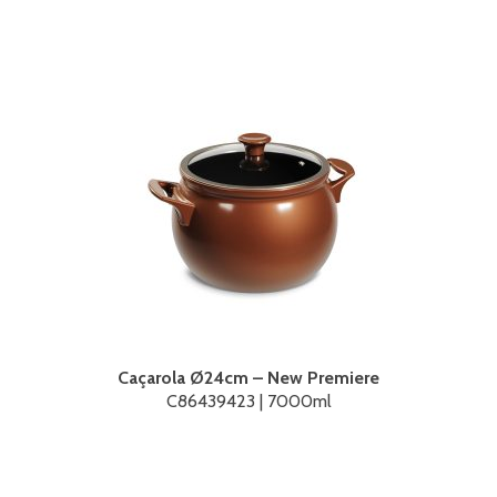
Caçarola Ø24cm – New Premiere
C86439423 | 7000ml