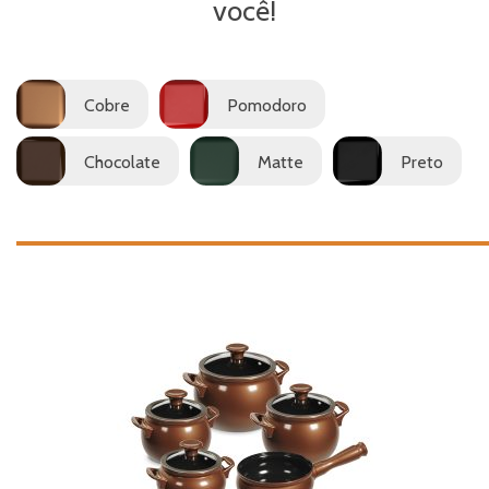
você!
Cobre
Pomodoro
Chocolate
Matte
Preto