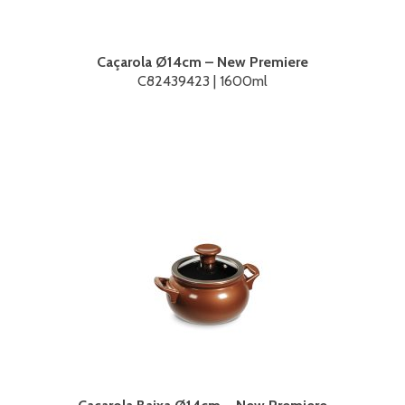
Caçarola Ø14cm – New Premiere
C82439423 | 1600ml