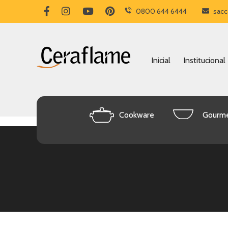
0800 644 6444
sacc
Inicial
Institucional
Cookware
Gourm