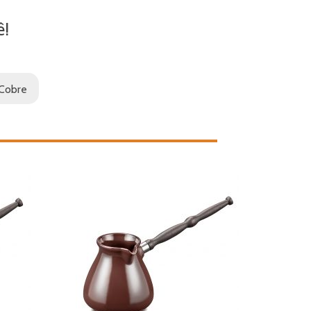
ê!
Cobre