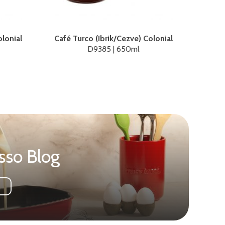
olonial
Café Turco (Ibrik/Cezve) Colonial
D9385 | 650ml
sso Blog