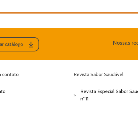
Nossas red
ar catálogo
 contato
Revista Sabor Saudável
ato
Revista Especial Sabor Sau
nº11