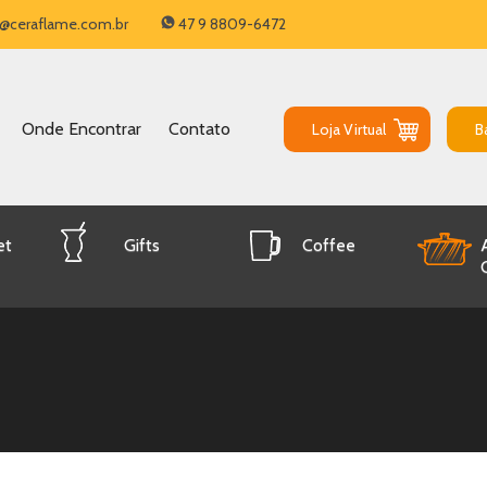
@ceraflame.com.br
47 9 8809-6472
Onde Encontrar
Contato
Loja Virtual
B
et
Gifts
Coffee