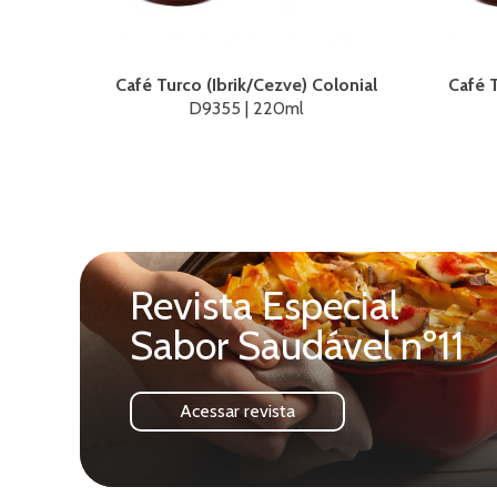
Café Turco (Ibrik/Cezve) Colonial
Café T
D9355 | 220ml
Revista Especial
Sabor Saudável nº11
Acessar revista